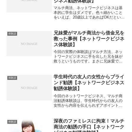
ジネス勧誘体験談】
マルチ商法、ネットワークビジネスは基
本的に学生はダメです。色々細かいこと
をいえば、20歳以上であればOKだという
ことをいうネットワーカーもいますが、
基本学生はダメです。なので、実際学生
で夢を持って独立したい人などを見つけ
兄妹愛がマルチ商法から借金兄を
体験談
るとネットワーカーは...
救った事例【ネットワークビジネ
ス体験談】
今回の実際の体験談はマルチ方法、ネッ
トワークビジネスに手を出した兄を妹が
救うというものです。まさに兄妹愛です
ね。まあマルチ商法自体が悪というわけ
ではないですが、やはりのめり込むと製
品を買い込んだり借金したりする可能性
学生時代の友人の女性からブライ
体験談
も大きいので、身内は洗脳...
ンド勧誘【ネットワークビジネス
勧誘体験談】
今回のネットワークビジネス、マルチ商
法勧誘体験談は、学生時代からの友人の
女性から内容を伝えられずアポイントを
取られ勧誘に至るケースです。ネットワ
ークビジネス、マルチ商法の話を伝える
時には、絶対に電話などで自分で話して
深夜のファミレスに拘束！マルチ
体験談
はいけないというノウハウ...
商法の勧誘の手口【ネットワーク