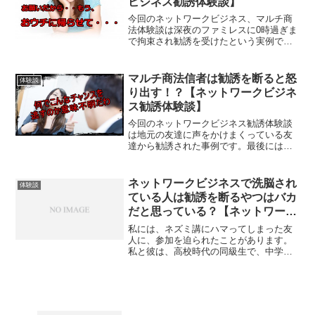
ビジネス勧誘体験談】
今回のネットワークビジネス、マルチ商
法体験談は深夜のファミレスに0時過ぎま
で拘束され勧誘を受けたという実例で
す。まあスタンダードな感じではありま
すが、途中で勧誘者が放った言葉はとて
も面白かったです。さて今回の方は、ネ
マルチ商法信者は勧誘を断ると怒
体験談
ットワークビジネス、マル...
り出す！？【ネットワークビジネ
ス勧誘体験談】
今回のネットワークビジネス勧誘体験談
は地元の友達に声をかけまくっている友
達から勧誘された事例です。最後にはや
らない方が頭おかしいと断った側を完全
にアホ扱いしています。よくある傾向で
すよね。これがかなり腹が立つんですよ
ネットワークビジネスで洗脳され
体験談
ね。でもここまで洗脳され...
ている人は勧誘を断るやつはバカ
だと思っている？【ネットワーク
ビジネス勧誘体験談】
私には、ネズミ講にハマってしまった友
人に、参加を迫られたことがあります。
私と彼は、高校時代の同級生で、中学校
からの仲でしたが、高校卒業後は別々の
大学に進学することになり、入学してか
ら1年ほどは全く連絡を取らず、疎遠にな
っていました。しかし、...