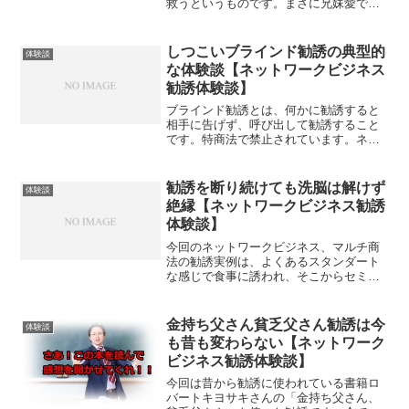
救うというものです。まさに兄妹愛です
ね。まあマルチ商法自体が悪というわけ
ではないですが、やはりのめり込むと製
品を買い込んだり借金したりする可能性
しつこいブラインド勧誘の典型的
体験談
も大きいので、身内は洗脳...
な体験談【ネットワークビジネス
勧誘体験談】
ブラインド勧誘とは、何かに勧誘すると
相手に告げず、呼び出して勧誘すること
です。特商法で禁止されています。ネッ
トワークビジネス自体は違法ではないで
すが、勧誘のやり方が違法なケースが多
いのです。 食事にいこう！ 遊びにいこ
勧誘を断り続けても洗脳は解けず
体験談
う！など、普通に会う口...
絶縁【ネットワークビジネス勧誘
体験談】
今回のネットワークビジネス、マルチ商
法の勧誘実例は、よくあるスタンダート
な感じで食事に誘われ、そこからセミナ
ーなどへ勧誘する手口です。ただ今回の
方はその勧誘に屈することなく立ち向か
いました。やはりこの事例をお読みいた
金持ち父さん貧乏父さん勧誘は今
体験談
だくとわかるのですが、や...
も昔も変わらない【ネットワーク
ビジネス勧誘体験談】
今回は昔から勧誘に使われている書籍ロ
バートキヨサキさんの「金持ち父さん、