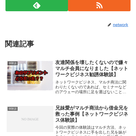
network
関連記事
友達関係を壊したくないので嫌々
体験談
マルチ会員になりました【ネット
ワークビジネス勧誘体験談】
ネットワークビジネス、マルチ商法に関
わりたくないのであれば、セミナーなど
のアウェーの場所に足を運ばないことが
重要です。最近では、もうネットワーク
ビジネス、マルチ商法の勧誘パターンは
もう浸透してきているので、「あれ？こ
兄妹愛がマルチ商法から借金兄を
体験談
れってあのパターン？」み...
救った事例【ネットワークビジネ
ス体験談】
今回の実際の体験談はマルチ方法、ネッ
トワークビジネスに手を出した兄を妹が