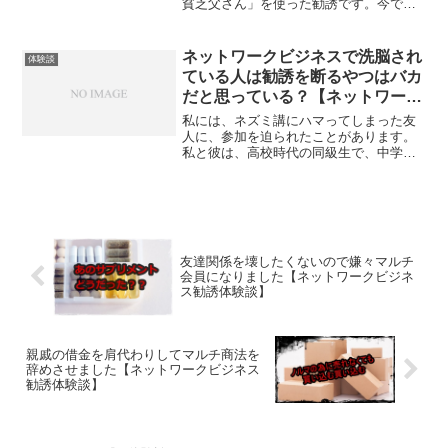
貧乏父さん」を使った勧誘です。今では
キャッシュフローゲームなどのイベント
を主催して、そのゲームで遊んだ後、ネ
ットワークビジネス、マルチ商法の勧誘
ネットワークビジネスで洗脳され
体験談
が行われるという手法もよ...
ている人は勧誘を断るやつはバカ
だと思っている？【ネットワーク
ビジネス勧誘体験談】
私には、ネズミ講にハマってしまった友
人に、参加を迫られたことがあります。
私と彼は、高校時代の同級生で、中学校
からの仲でしたが、高校卒業後は別々の
大学に進学することになり、入学してか
ら1年ほどは全く連絡を取らず、疎遠にな
っていました。しかし、...
友達関係を壊したくないので嫌々マルチ
会員になりました【ネットワークビジネ
ス勧誘体験談】
親戚の借金を肩代わりしてマルチ商法を
辞めさせました【ネットワークビジネス
勧誘体験談】